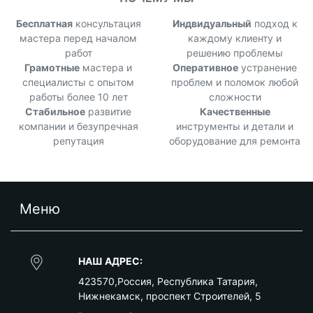
Бесплатная
консультация
Индвидуальный
подход к
мастера перед началом
каждому клиенту и
работ
решению проблемы
Грамотные
мастера и
Оперативное
устранение
специалисты с опытом
проблем и поломок любой
работы более 10 лет
сложности
Стабильное
развитие
Качественные
компании и безупречная
инструменты и детали и
репутация
оборудование для ремонта
Меню
НАШ АДРЕС:
423570
,
Россия
,
Республика Татария
,
Нижнекамск
,
проспект Строителей, 5