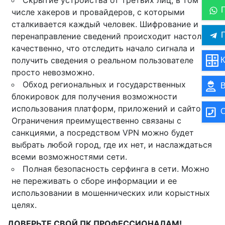
Скрытие устройства от третьих лиц, в том
числе хакеров и провайдеров, с которыми
сталкивается каждый человек. Шифрование и
П
перенаправление сведений происходит настолько
качественно, что отследить начало сигнала и
получить сведения о реальном пользователе
К
просто невозможно.
Обход региональных и государственных
В
блокировок для получения возможности
использования платформ, приложений и сайтов.
О
Ограничения преимущественно связаны с
санкциями, а посредством VPN можно будет
выбрать любой город, где их нет, и наслаждаться
всеми возможностями сети.
Полная безопасность серфинга в сети. Можно
не переживать о сборе информации и ее
использовании в мошеннических или корыстных
целях.
ДОВЕРЬТЕ СВОЙ ПК ПРОФЕССИОНАЛАМ!