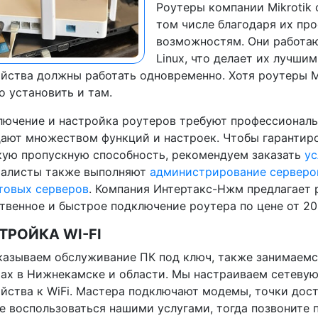
Роутеры компании Mikrotik 
том числе благодаря их пр
возможностям. Они работаю
Linux, что делает их лучши
йства должны работать одновременно. Хотя роутеры Mi
 установить и там.
ючение и настройка роутеров требуют профессиональн
ают множеством функций и настроек. Чтобы гарантиро
ую пропускную способность, рекомендуем заказать
ус
иалисты также выполняют
администрирование серверо
товых серверов
. Компания Интертакс-Нжм предлагает 
твенное и быстрое подключение роутера по цене от 20
ТРОЙКА WI-FI
азываем обслуживание ПК под ключ, также занимаемс
ах в Нижнекамске и области. Мы настраиваем сетевую
йства к WiFi. Мастера подключают модемы, точки досту
е воспользоваться нашими услугами, тогда позвоните п