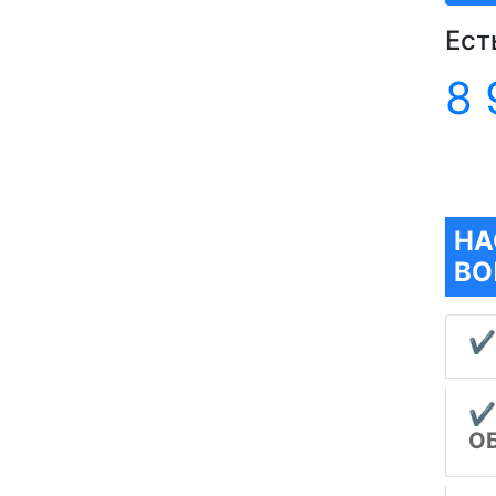
Ест
8 
НА
ВО
✔
✔
О