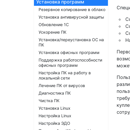
Установка программ
Спец
Резервное копирование в облако
Установка антивирусной защиты
С
Обновление 1С
С
Ускорение ПК
С
Установка/переустановка ОС на
Н
ПК
Перво
Установка офисных программ
возмо
Поддержка работоспособности
офисных программ
может
Настройка ПК на работу в
Польз
локальной сети
разли
Лечение ПК от вирусов
польз
Диагностика ПК
требу
Чистка ПК
купле
Установка Linux
сотру
Настройка Linux
Настройка ЭДО