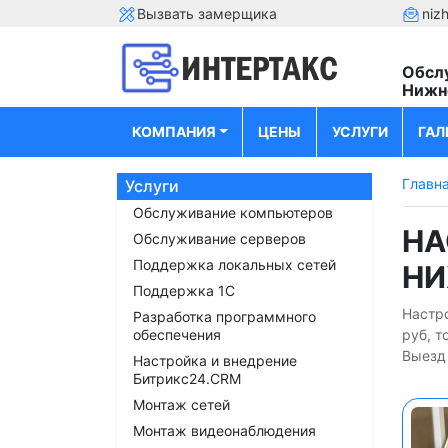
Вызвать замерщика
niz
Обсл
Нижн
КОМПАНИЯ
ЦЕНЫ
УСЛУГИ
ГАЛ
Главн
Услуги
Обслуживание компьютеров
НА
Обслуживание серверов
Поддержка локальных сетей
НИ
Поддержка 1С
Настро
Разработка программного
обеспечения
руб, т
Выезд 
Настройка и внедрение
Битрикс24.CRM
Монтаж сетей
Монтаж видеонаблюдения