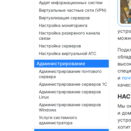
Аудит информационных систем
Виртуальные частные сети (VPN)
Виртуализация серверов
Настройка мониторинга
устро
Настройка резервного канала
можно
связи
Настройка серверов
Подкл
Настройка виртуальной АТС
облад
Администрирование
высок
спец
Администрирование почтового
сервера
и
поч
Администрирование серверов 1С
качес
Администрирование серверов
НАС
Linux
Администрирование серверов
Мы ок
Windows
и дом
Услуги системного
устро
администратора
хотит