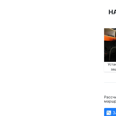
Н
Уста
за
Рассчи
маршр
📉 