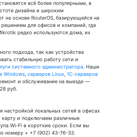
становятся всё более популярными, в
остоте дизайна и широким
т на основе RouterOS, базирующейся на
м решением для офисов и компаний, где
krotik редко используются дома, их
ого подхода, так как устройства
вать стабильную работу сети и
луги системного администратора
. Наши
в Windows
,
серверов Linux
,
1С-серверов
ремонт и обслуживание на выезде —
28 руб.
я настройкой локальных сетей в офисах
 карту и подключаем различные
па Wi-Fi в короткие сроки. Если вы
о номеру + +7 (902) 43-76-33.