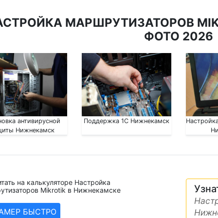
АСТРОЙКА МАРШРУТИЗАТОРОВ MIK
ФОТО 2026
новка антивирусной
Поддержка 1С Нижнекамск
Настройка
щиты Нижнекамск
Н
тать на калькуляторе Настройка
Узна
утизаторов Mikrotik в Нижнекамске
Настр
ЗАМЕР БЫСТРО
Нижн