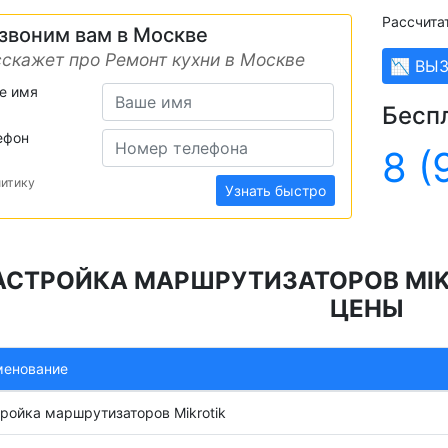
Рассчита
звоним вам в Москве
скажет про Ремонт кухни в Москве
📉 ВЫ
е имя
Бесп
ефон
8 (
литику
Узнать быстро
АСТРОЙКА МАРШРУТИЗАТОРОВ MIK
ЦЕНЫ
менование
ройка маршрутизаторов Mikrotik