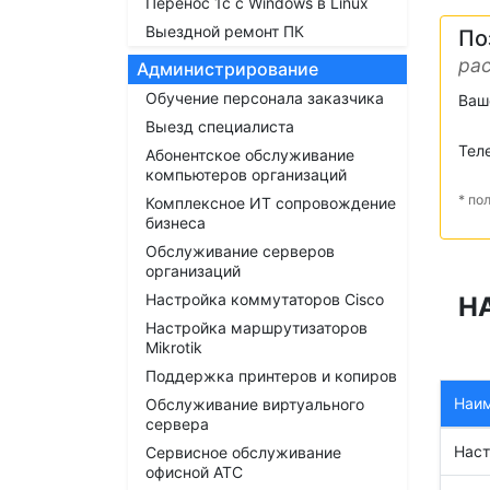
Перенос 1с с Windows в Linux
Выездной ремонт ПК
По
рас
Администрирование
Обучение персонала заказчика
Ваш
Выезд специалиста
Тел
Абонентское обслуживание
компьютеров организаций
* по
Комплексное ИТ сопровождение
бизнеса
Обслуживание серверов
организаций
Настройка коммутаторов Cisco
Н
Настройка маршрутизаторов
Mikrotik
Поддержка принтеров и копиров
Наи
Обслуживание виртуального
сервера
Наст
Сервисное обслуживание
офисной АТС