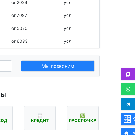
от 2028
усл
от 7097
усл
от 5070
усл
от 6083
усл
Мы позвоним
ТЫ
П
📈
💹
К
ВОД
КРЕДИТ
РАССРОЧКА
В