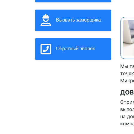
Вызвать замерщика
Обратный звонок
Мы та
точек
Микр
ДОВ
Стоим
выпол
на до
компа