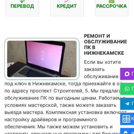
💸
📈
💹
ПЕРЕВОД
КРЕДИТ
РАССРОЧКА
РЕМОНТ И
ОБСЛУЖИВАНИЕ
ПК В
НИЖНЕКАМСКЕ
Если вы хотите
заказать
обслуживание ПК
под ключ в Нижнекамске, тогда приезжайте в офис
по адресу проспект Строителей, 5. Мы предлагаем
обслуживание ПК по выгодным ценам. Работаем в
П
условиях мастерской, также можете заказать
выезда мастера. Комплексная установка включает
К
настройку драйверов и программного
обеспечения. Мы также можем установить и
настроить специальные программы для бизнеса
В