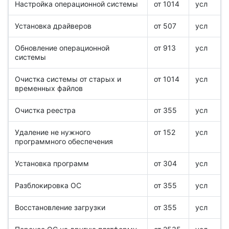
Настройка операционной системы
от 1014
усл
Установка драйверов
от 507
усл
Обновление операционной
от 913
усл
системы
Очистка системы от старых и
от 1014
усл
временных файлов
Очистка реестра
от 355
усл
Удаление не нужного
от 152
усл
программного обеспечения
Установка программ
от 304
усл
Разблокировка ОС
от 355
усл
Восстановление загрузки
от 355
усл