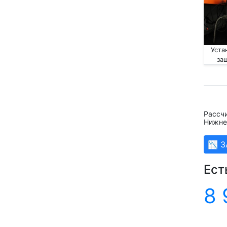
Уста
за
Рассч
Нижне
📉 
Ест
8 