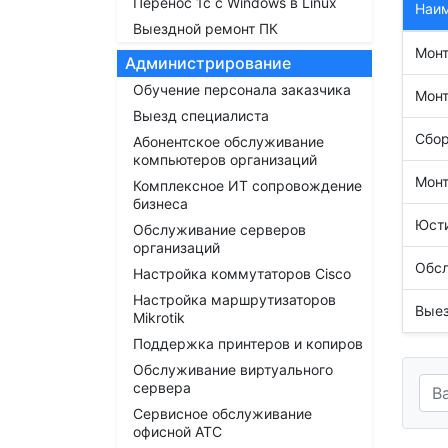
Перенос 1с с Windows в Linux
Наи
Выездной ремонт ПК
Монт
Администрирование
Обучение персонала заказчика
Монт
Выезд специалиста
Сбор
Абонентское обслуживание
компьютеров организаций
Мон
Комплексное ИТ сопровождение
бизнеса
Юст
Обслуживание серверов
организаций
Обсл
Настройка коммутаторов Cisco
Настройка маршрутизаторов
Выез
Mikrotik
Поддержка принтеров и копиров
Обслуживание виртуального
сервера
Сервисное обслуживание
офисной АТС