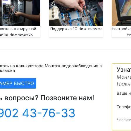
новка антивирусной
Поддержка 1С Нижнекамск
Настройка
щиты Нижнекамск
Н
итать на калькуляторе Монтаж видеонаблюдения в
Узна
камске
Монт
ЗАМЕР БЫСТРО
Нижн
Ваше 
ь вопросы? Позвоните нам!
Телеф
902 43-76-33
* полит