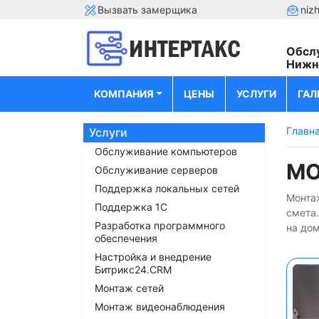
Вызвать замерщика
niz
Обсл
Нижн
КОМПАНИЯ
ЦЕНЫ
УСЛУГИ
ГАЛ
Главн
Услуги
Обслуживание компьютеров
МО
Обслуживание серверов
Поддержка локальных сетей
Монта
Поддержка 1С
смета
Разработка программного
на дом
обеспечения
Настройка и внедрение
Битрикс24.CRM
Монтаж сетей
Монтаж видеонаблюдения