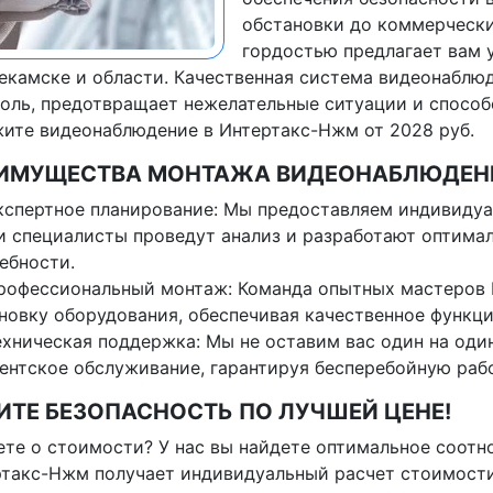
обстановки до коммерчески
гордостью предлагает вам 
камске и области. Качественная система видеонаблю
оль, предотвращает нежелательные ситуации и спосо
ите видеонаблюдение в Интертакс-Нжм от 2028 руб.
ИМУЩЕСТВА МОНТАЖА ВИДЕОНАБЛЮДЕНИ
кспертное планирование: Мы предоставляем индивидуа
 специалисты проведут анализ и разработают оптимал
ебности.
рофессиональный монтаж: Команда опытных мастеров 
новку оборудования, обеспечивая качественное функц
ехническая поддержка: Мы не оставим вас один на оди
ентское обслуживание, гарантируя бесперебойную раб
ИТЕ БЕЗОПАСНОСТЬ ПО ЛУЧШЕЙ ЦЕНЕ!
те о стоимости? У нас вы найдете оптимальное соотн
такс-Нжм получает индивидуальный расчет стоимост