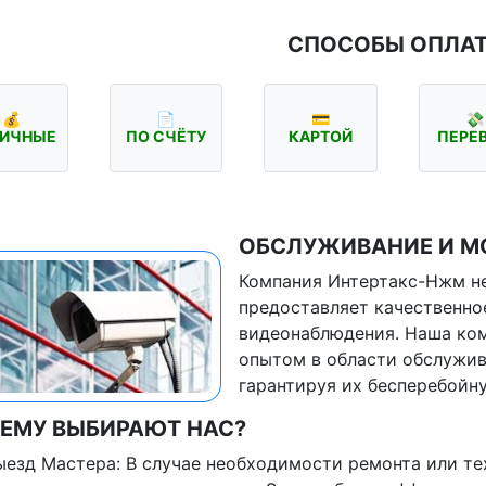
СПОСОБЫ ОПЛА
💰
📄
💳
💸
ИЧНЫЕ
ПО СЧЁТУ
КАРТОЙ
ПЕРЕ
ОБСЛУЖИВАНИЕ И М
Компания Интертакс-Нжм не
предоставляет качественно
видеонаблюдения. Наша ком
опытом в области обслужив
гарантируя их бесперебойну
ЕМУ ВЫБИРАЮТ НАС?
ыезд Мастера: В случае необходимости ремонта или т