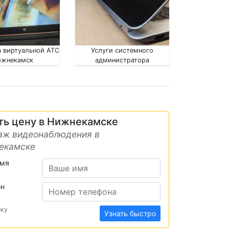
 виртуальной АТС
Услуги системного
ижнекамск
администратора
Нижнекамск
ть цену в Нижнекамске
аж видеонаблюдения в
екамске
имя
он
ику
Узнать быстро