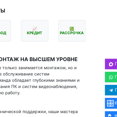
ТЫ
📈
💹
ВОД
КРЕДИТ
РАССРОЧКА
ОНТАЖ НА ВЫСШЕМ УРОВНЕ
 только занимается монтажом, но и
е обслуживание систем
анда обладает глубокими знаниями и
ания ПК и систем видеонаблюдения,
П
ю работу.
К
ехнической поддержки, наши мастера
В