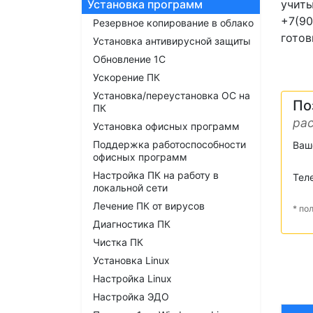
Установка программ
учиты
+7(90
Резервное копирование в облако
готов
Установка антивирусной защиты
Обновление 1С
Ускорение ПК
Установка/переустановка ОС на
По
ПК
рас
Установка офисных программ
Поддержка работоспособности
Ваш
офисных программ
Настройка ПК на работу в
Тел
локальной сети
Лечение ПК от вирусов
* по
Диагностика ПК
Чистка ПК
Установка Linux
Настройка Linux
Настройка ЭДО