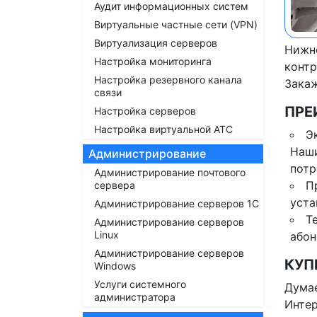
Аудит информационных систем
Виртуальные частные сети (VPN)
Виртуализация серверов
Нижне
Настройка мониторинга
контр
Настройка резервного канала
Закаж
связи
ПРЕ
Настройка серверов
Настройка виртуальной АТС
Э
Наши
Администрирование
потр
Администрирование почтового
П
сервера
уста
Администрирование серверов 1С
Т
Администрирование серверов
Linux
абон
Администрирование серверов
КУП
Windows
Услуги системного
Думае
администратора
Интер