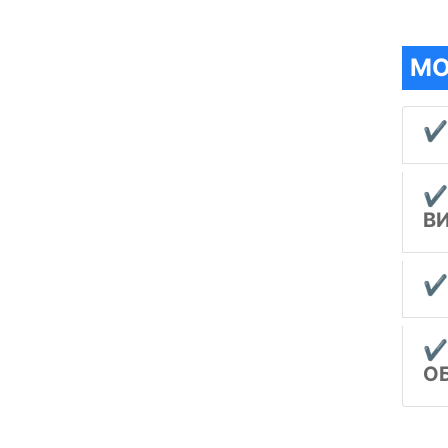
МО
✔
✔
В
✔
✔
О