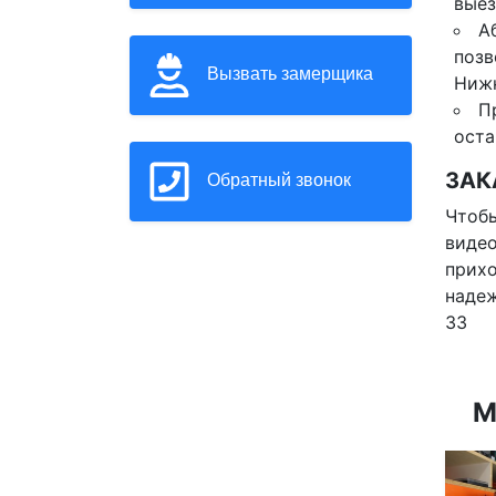
выез
А
позв
Вызвать замерщика
Нижн
П
оста
ЗАК
Обратный звонок
Чтобы
видео
прихо
надеж
33
М