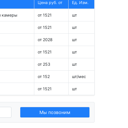
Цена руб. от
Ед. Изм.
й камеры
от 1521
шт
от 1521
шт
от 2028
шт
от 1521
шт
от 253
шт
от 152
шт/мес
от 1521
шт
Мы позвоним