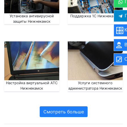
П
Установка антивирусной
Поддержка 1С Нижнекамск
защиты Нижнекамск
К
В
О
Настройка виртуальной АТС
Услуги системного
Нижнекамск
администратора Нижнекамск
Смотреть больше